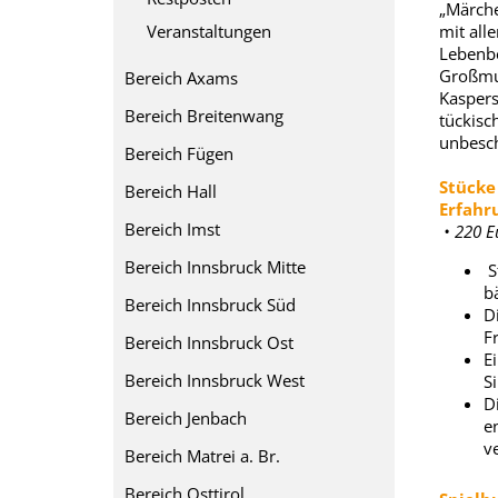
„Märche
Veranstaltungen
mit all
Lebenbe
Großmut
Bereich Axams
Kaspers
Bereich Breitenwang
tückisch
unbesch
Bereich Fügen
Stücke 
Bereich Hall
Erfahr
Bereich Imst
• 220 E
Bereich Innsbruck Mitte
St
bä
Bereich Innsbruck Süd
D
Fr
Bereich Innsbruck Ost
E
Bereich Innsbruck West
S
D
Bereich Jenbach
e
v
Bereich Matrei a. Br.
Bereich Osttirol