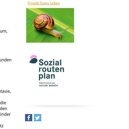
Projekt Gutes Leben
aum,
tunden
tasie,
die
 den
Kinder
teilen
tweet
tz