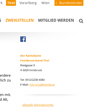
rk
Tirol
Vorarlberg
Wien
Bundesländer
S
ZWEIGSTELLEN
MITGLIED WERDEN
Der Katholische
Familienverband Tirol
Riedgasse 9
A-6020 Innsbruck
 andere
lich zu
Tel: 0512/2230-4383
E-Mail:
info-tirol@familie.at
en mit.
 Alt,
aktuelle Jahresberichte