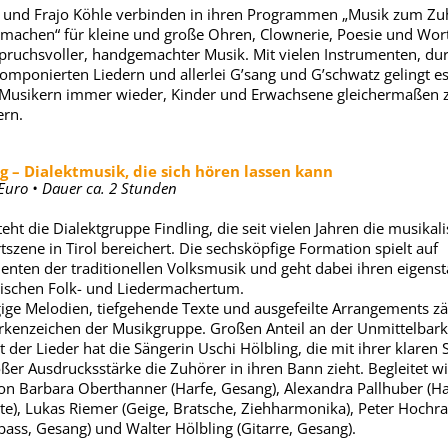
r und Frajo Köhle verbinden in ihren Programmen „Musik zum Z
machen“ für kleine und große Ohren, Clownerie, Poesie und Wor
pruchsvoller, handgemachter Musik. Mit vielen Instrumenten, d
komponierten Liedern und allerlei G’sang und G’schwatz gelingt e
Musikern immer wieder, Kinder und Erwachsene gleichermaßen 
ern.
ng – Dialektmusik, die sich hören lassen kann
 Euro • Dauer ca. 2 Stunden
teht die Dialektgruppe Findling, die seit vielen Jahren die musikal
szene in Tirol bereichert. Die sechsköpfige Formation spielt auf
enten der traditionellen Volksmusik und geht dabei ihren eigens
schen Folk- und Liedermachertum.
ige Melodien, tiefgehende Texte und ausgefeilte Arrangements zä
kenzeichen der Musikgruppe. Großen Anteil an der Unmittelbark
ät der Lieder hat die Sängerin Uschi Hölbling, die mit ihrer klaren
ßer Ausdrucksstärke die Zuhörer in ihren Bann zieht. Begleitet wi
on Barbara Oberthanner (Harfe, Gesang), Alexandra Pallhuber (Ha
te), Lukas Riemer (Geige, Bratsche, Ziehharmonika), Peter Hochra
bass, Gesang) und Walter Hölbling (Gitarre, Gesang).