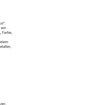
us“.
 wir
, Farbe,
reiem
lalter,
zer-