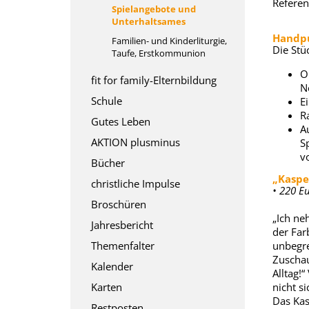
Referen
Spielangebote und
Unterhaltsames
Handpu
Familien- und Kinderliturgie,
Die Stü
Taufe, Erstkommunion
O
fit for family-Elternbildung
N
Schule
E
R
Gutes Leben
A
AKTION plusminus
S
v
Bücher
„Kaspe
christliche Impulse
• 220 Eu
Broschüren
„Ich ne
Jahresbericht
der Far
Themenfalter
unbegre
Zuschau
Kalender
Alltag!
Karten
nicht si
Das Kas
Restposten