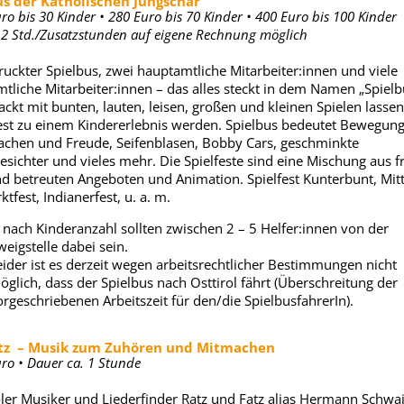
us der Katholischen Jungschar
ro bis 30 Kinder • 280 Euro bis 70 Kinder • 400 Euro bis 100 Kinder
 2 Std./Zusatzstunden auf eigene Rechnung möglich
ruckter Spielbus, zwei hauptamtliche Mitarbeiter:innen und viele
tliche Mitarbeiter:innen – das alles steckt in dem Namen „Spielb
ackt mit bunten, lauten, leisen, großen und kleinen Spielen lassen
est zu einem Kindererlebnis werden. Spielbus bedeutet Bewegung
achen und Freude, Seifenblasen, Bobby Cars, geschminkte
esichter und vieles mehr. Die Spielfeste sind eine Mischung aus f
nd betreuten Angeboten und Animation. Spielfest Kunterbunt, Mitte
tfest, Indianerfest, u. a. m.
e nach Kinderanzahl sollten zwischen 2 – 5 Helfer:innen von der
eigstelle dabei sein.
eider ist es derzeit wegen arbeitsrechtlicher Bestimmungen nicht
öglich, dass der Spielbus nach Osttirol fährt (Überschreitung der
orgeschriebenen Arbeitszeit für den/die SpielbusfahrerIn).
tz – Musik zum Zuhören und Mitmachen
uro • Dauer ca. 1 Stunde
oler Musiker und Liederfinder Ratz und Fatz alias Hermann Schwai