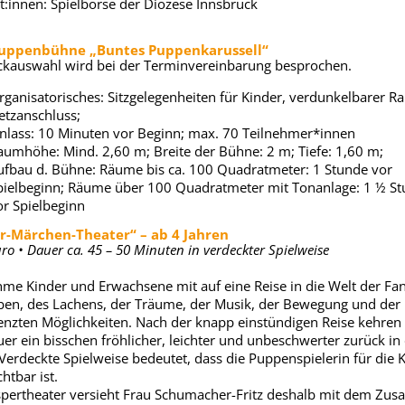
t:innen: Spielbörse der Diözese Innsbruck
ppenbühne „Buntes Puppenkarussell“
ckauswahl wird bei der Terminvereinbarung besprochen.
rganisatorisches: Sitzgelegenheiten für Kinder, verdunkelbarer R
etzanschluss;
inlass: 10 Minuten vor Beginn; max. 70 Teilnehmer*innen
aumhöhe: Mind. 2,60 m; Breite der Bühne: 2 m; Tiefe: 1,60 m;
ufbau d. Bühne: Räume bis ca. 100 Quadratmeter: 1 Stunde vor
pielbeginn; Räume über 100 Quadratmeter mit Tonanlage: 1 ½ S
or Spielbeginn
r-Märchen-Theater“ – ab 4 Jahren
ro • Dauer ca. 45 – 50 Minuten in verdeckter Spielweise
hme Kinder und Erwachsene mit auf eine Reise in die Welt der Fan
ben, des Lachens, der Träume, der Musik, der Bewegung und der
nzten Möglichkeiten. Nach der knapp einstündigen Reise kehren 
er ein bisschen fröhlicher, leichter und unbeschwerter zurück in
“ Verdeckte Spielweise bedeutet, dass die Puppenspielerin für die 
chtbar ist.
pertheater versieht Frau Schumacher-Fritz deshalb mit dem Zusa