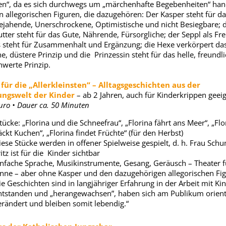
n“, da es sich durchwegs um „märchenhafte Begebenheiten“ hand
en allegorischen Figuren, die dazugehören: Der Kasper steht für da
jahende, Unerschrockene, Optimistische und nicht Besiegbare; d
ter steht für das Gute, Nährende, Fürsorgliche; der Seppl als Fr
 steht für Zusammenhalt und Ergänzung; die Hexe verkörpert da
e, düstere Prinzip und die Prinzessin steht für das helle, freundli
werte Prinzip.
für die „Allerkleinsten“ – Alltagsgeschichten aus der
ungswelt der Kinder
– ab 2 Jahren, auch für Kinderkrippen gee
uro • Dauer ca. 50 Minuten
ücke: „Florina und die Schneefrau“, „Florina fährt ans Meer“, „Flo
ckt Kuchen“, „Florina findet Früchte“ (für den Herbst)
iese Stücke werden in offener Spielweise gespielt, d. h. Frau Sch
itz ist für die Kinder sichtbar
infache Sprache, Musikinstrumente, Gesang, Geräusch – Theater f
inne – aber ohne Kasper und den dazugehörigen allegorischen Fig
ie Geschichten sind in langjähriger Erfahrung in der Arbeit mit Ki
ntstanden und „herangewachsen”, haben sich am Publikum orienti
erändert und bleiben somit lebendig.“