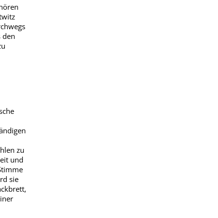
uhören
twitz
urchwegs
s den
zu
ische
tändigen
hlen zu
eit und
 Stimme
rd sie
ckbrett,
iner