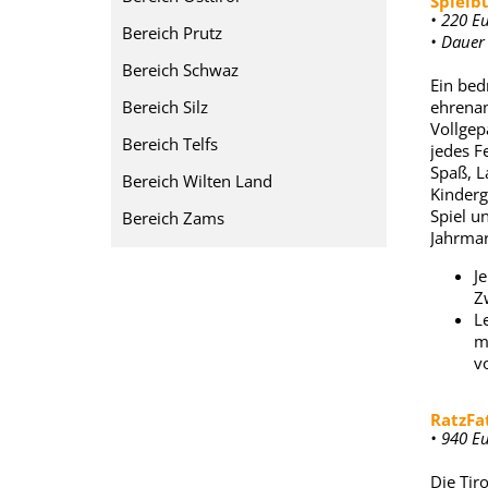
Spielb
• 220 Eu
Bereich Prutz
• Dauer
Bereich Schwaz
Ein bed
Bereich Silz
ehrenam
Vollgep
Bereich Telfs
jedes F
Spaß, L
Bereich Wilten Land
Kinderg
Spiel u
Bereich Zams
Jahrmark
J
Zw
L
m
v
RatzFa
• 940 E
Die Tir