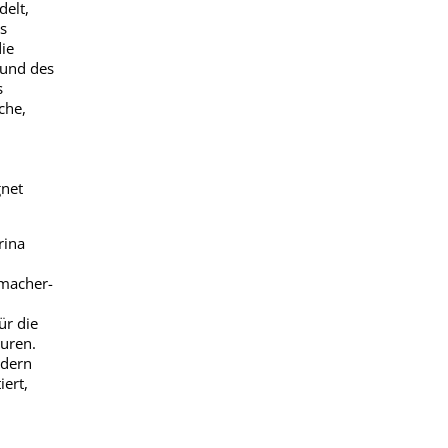
elt,
s
ie
eund des
s
che,
ignet
rina
umacher-
ür die
uren.
ndern
ert,