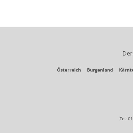
Der
Österreich
Burgenland
Kärnt
Tel: 0