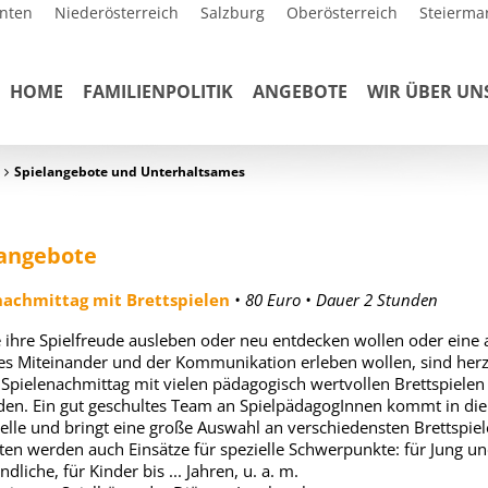
nten
Niederösterreich
Salzburg
Oberösterreich
Steierma
HOME
FAMILIENPOLITIK
ANGEBOTE
WIR ÜBER UN
Spielangebote und Unterhaltsames
langebote
nachmittag mit Brettspielen
• 80 Euro • Dauer 2 Stunden
ie ihre Spielfreude ausleben oder neu entdecken wollen oder eine
s Miteinander und der Kommunikation erleben wollen, sind herz
Spielenachmittag mit vielen pädagogisch wertvollen Brettspielen
den. Ein gut geschultes Team an SpielpädagogInnen kommt in die
elle und bringt eine große Auswahl an verschiedensten Brettspiel
en werden auch Einsätze für spezielle Schwerpunkte: für Jung und
ndliche, für Kinder bis ... Jahren, u. a. m.