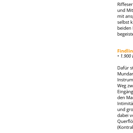
Riffese
und Mit
mit ans
selbst 
beiden 
begeist
Findli
• 1.900
Dafür s
Mundart
Instrum
Weg zwi
Eingäng
den Mar
Intimit
und gro
dabei v
Querflö
(Kontra