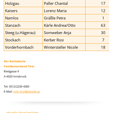
Holzgau
Paller Chantal
17
Kaisers
Lorenz Maria
12
Namlos
Gräßle Petra
1
Stanzach
Kärle Andrea/Otto
63
Steeg (u.Hägerau)
Somweber Anja
30
Stockach
Kerber Rosi
7
Vorderhornbach
Wintersteller Nicole
18
Der Katholische
Familienverband Tirol
Riedgasse 9
A-6020 Innsbruck
Tel: 0512/2230-4383
E-Mail:
info-tirol@familie.at
aktuelle Jahresberichte