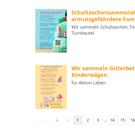
Schultaschensammelakt
armutsgefährdete Fami
Wir sammeln Schultaschen, F
Turnbeutel
Wir sammeln Gitterbet
Kinderwägen
für Aktion Leben
1
2
3
...
14
15
16