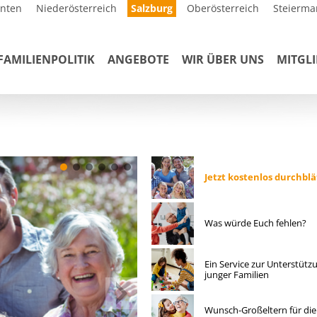
rnten
Niederösterreich
Salzburg
Oberösterreich
Steierma
FAMILIENPOLITIK
ANGEBOTE
WIR ÜBER UNS
MITGL
Jetzt kostenlos durchblä
Was würde Euch fehlen?
Ein Service zur Unterstütz
junger Familien
Wunsch-Großeltern für die