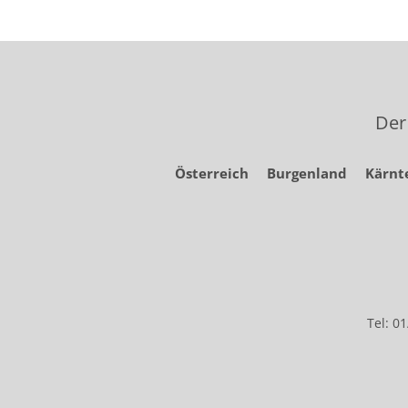
Der
Österreich
Burgenland
Kärnt
Tel: 0