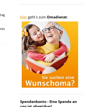
Babysitter 
ltag
Hier
geht´s zum
Omadienst
:
Ein Service zur Unters
hres
Spendenkonto - Eine Spende an
uns ist absetzbar!