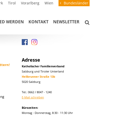
rk
Tirol
Vorarlberg
Wien
Bundesländer
IED WERDEN
KONTAKT
NEWSLETTER
Adresse
ttern!
Katholischer Familienverband
Salzburg und Tiroler Unterland
Hellbrunner Straße 13b
5020 Salzburg
Tel.: 0662 / 8047 - 1240
ung
E-Mail schreiben
Bürozeiten:
Montag - Donnerstag, 8:30 - 11:30 Uhr