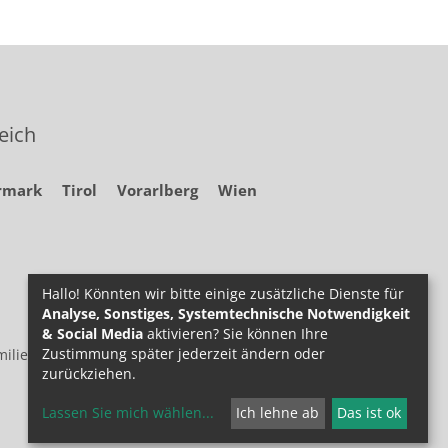
eich
rmark
Tirol
Vorarlberg
Wien
Hallo! Könnten wir bitte einige zusätzliche Dienste für
Analyse, Sonstiges, Systemtechnische Notwendigkeit
& Social Media
aktivieren? Sie können Ihre
Zustimmung später jederzeit ändern oder
ilie.at
zurückziehen.
Lassen Sie mich wählen
...
Ich lehne ab
Das ist ok