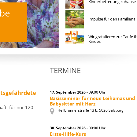
Kinderbetreuung zuhause
be
Stimmen zum
Familienbonus
Impulse für den Familienal
Was würde Euch fehlen?
Wir gratulieren zur Taufe I
Kindes
TERMINE
tsgefährdete
17. September 2026
- 09:00 Uhr
Basisseminar für neue Leihomas und
Babysitter mit Herz
ftt für nur 120
Hellbrunnerstraße 13 b, 5020 Salzburg
30. September 2026
- 09:00 Uhr
Erste-Hilfe-Kurs