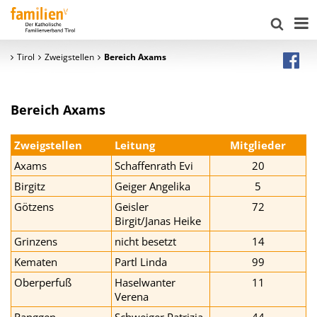
Tirol
Zweigstellen
Bereich Axams
Bereich Axams
Zweigstellen
Leitung
Mitglieder
Axams
Schaffenrath Evi
20
Birgitz
Geiger Angelika
5
Götzens
Geisler
72
Birgit/Janas Heike
Grinzens
nicht besetzt
14
Kematen
Partl Linda
99
Oberperfuß
Haselwanter
11
Verena