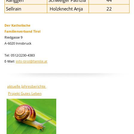
Ranggen
Schweiger Patrizia
44
Sellrain
Holzknecht Anja
22
Der Katholische
Familienverband Tirol
Riedgasse 9
A-6020 Innsbruck
Tel: 0512/2230-4383
E-Mail:
info-tirol@familie.at
aktuelle Jahresberichte
Projekt Gutes Leben