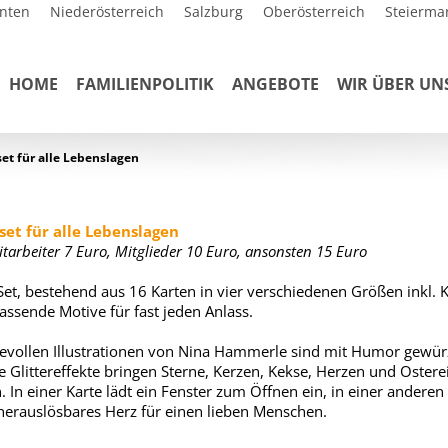
nten
Niederösterreich
Salzburg
Oberösterreich
Steierma
HOME
FAMILIENPOLITIK
ANGEBOTE
WIR ÜBER UN
et für alle Lebenslagen
set für alle Lebenslagen
itarbeiter 7 Euro, Mitglieder 10 Euro, ansonsten 15 Euro
Set, bestehend aus 16 Karten in vier verschiedenen Größen inkl. K
passende Motive für fast jeden Anlass.
bevollen Illustrationen von Nina Hammerle sind mit Humor gewür
le Glittereffekte bringen Sterne, Kerzen, Kekse, Herzen und Oster
. In einer Karte lädt ein Fenster zum Öffnen ein, in einer anderen
 herauslösbares Herz für einen lieben Menschen.