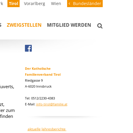
rk
Tirol
Vorarlberg
Wien
Bundesländer
S
ZWEIGSTELLEN
MITGLIED WERDEN
Der Katholische
Familienverband Tirol
Riedgasse 9
uverts,
A-6020 Innsbruck
Tel: 0512/2230-4383
zt,
E-Mail:
info-tirol@familie.at
eier zum
 finden
aktuelle Jahresberichte