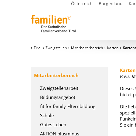
Österreich
Burgenland
Kär
Tirol
Zweigstellen
Mitarbeiterbereich
Karten
Kartens
Karten
Mitarbeiterbereich
Preis: M
Zweigstellenarbeit
Dieses 
bietet 
Bildungsangebot
fit for family-Elternbildung
Die lie
speziel
Schule
Funkeln
Gutes Leben
Sie ein
AKTION plusminus